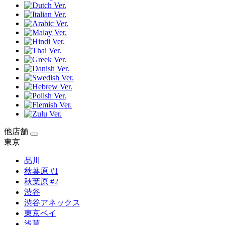
他店舗
東京
品川
秋葉原 #1
秋葉原 #2
渋谷
渋谷アネックス
東京ベイ
浅草