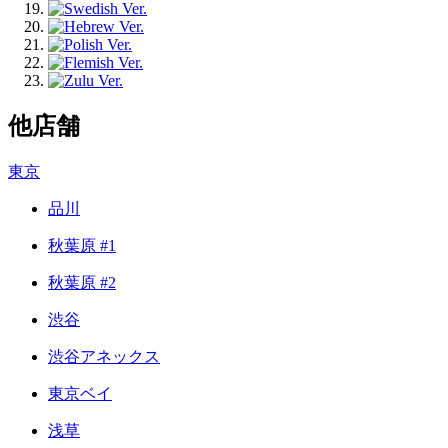
他店舗
東京
品川
秋葉原 #1
秋葉原 #2
渋谷
渋谷アネックス
東京ベイ
浅草