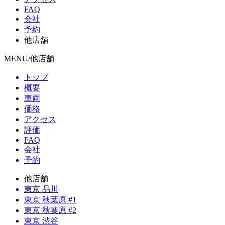
FAQ
会社
予約
他店舗
MENU/他店舗
トップ
概要
車両
価格
アクセス
評価
FAQ
会社
予約
他店舗
東京 品川
東京 秋葉原 #1
東京 秋葉原 #2
東京 渋谷