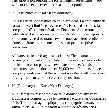
The shop is not responsible for settlement agreements made
without consent between users and other parties.
09
[Assurance du Kart / Kart Insurance]
Tous les karts sont assurés en cas d'accident. La couverture de
l'assurance est limitée et réglementée. En cas d'accident, la
compagnie d'assurance évaluera l'incident. À ce moment,
l'utilisateur doit payer une franchise de 50 000 yens japonais.
Si la compagnie d'assurance évalue que l'accident résulte
d'une conduite imprudente, l'utilisateur peut être privé de
couverture.
All karts are insured against accidents. The insurance
coverage is limited and regulated. In the event of an accident,
the insurance company will evaluate the case. At this point,
users must pay a deductible of 50,000 yen. If the insurance
company evaluates that the accident was the result of reckless
driving, users may not receive compensation.
10
[Dommages au Kart / Kart Damages]
L'utilisateur est responsable de tous dommages aux karts.
L'utilisateur comprend que le magasin facturera les dommages
réels. Tout dommage impliquant la compagnie d'assurance
suivra la clause 9. Le magasin a le droit de réclamer des