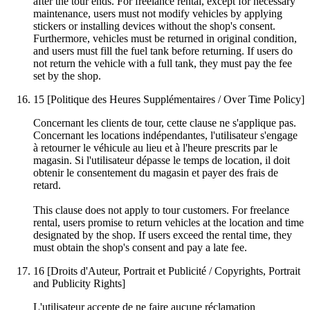
after the tour ends. For freelance rental, except for necessary
maintenance, users must not modify vehicles by applying
stickers or installing devices without the shop's consent.
Furthermore, vehicles must be returned in original condition,
and users must fill the fuel tank before returning. If users do
not return the vehicle with a full tank, they must pay the fee
set by the shop.
15
[Politique des Heures Supplémentaires / Over Time Policy]
Concernant les clients de tour, cette clause ne s'applique pas.
Concernant les locations indépendantes, l'utilisateur s'engage
à retourner le véhicule au lieu et à l'heure prescrits par le
magasin. Si l'utilisateur dépasse le temps de location, il doit
obtenir le consentement du magasin et payer des frais de
retard.
This clause does not apply to tour customers. For freelance
rental, users promise to return vehicles at the location and time
designated by the shop. If users exceed the rental time, they
must obtain the shop's consent and pay a late fee.
16
[Droits d'Auteur, Portrait et Publicité / Copyrights, Portrait
and Publicity Rights]
L'utilisateur accepte de ne faire aucune réclamation