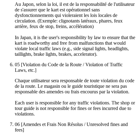
Au Japon, selon la loi, il est de la responsabilité de l'utilisateur
de s'assurer que le kart est opérationnel sans
dysfonctionnements qui violeraient les lois locales de
circulation. (Exemple: clignotants latéraux, phares, feux
arrière, feux de stop, freins, accélération)
In Japan, it is the user's responsibility by law to ensure that the
kart is roadworthy and free from malfunctions that would
violate local traffic laws (e.g., side signal lights, headlights,
taillights, brake lights, brakes, accelerator).
05
[Violation du Code de la Route / Violation of Traffic
Laws, etc.]
Chaque utilisateur sera responsable de toute violation du code
de la route. Le magasin ou le guide touristique ne sera pas
responsable des amendes ou frais encourus par la violation.
Each user is responsible for any traffic violations. The shop or
tour guide is not responsible for fines or fees incurred due to
violations.
06
[Amendes et Frais Non Résolus / Unresolved fines and
fees]