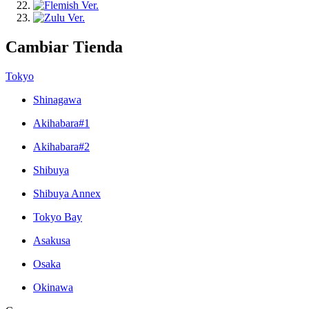
Cambiar Tienda
Tokyo
Shinagawa
Akihabara#1
Akihabara#2
Shibuya
Shibuya Annex
Tokyo Bay
Asakusa
Osaka
Okinawa