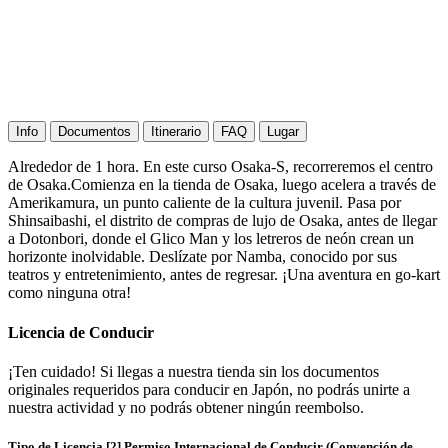
Info
Documentos
Itinerario
FAQ
Lugar
Alrededor de 1 hora. En este curso Osaka-S, recorreremos el centro
de Osaka.Comienza en la tienda de Osaka, luego acelera a través de
Amerikamura, un punto caliente de la cultura juvenil. Pasa por
Shinsaibashi, el distrito de compras de lujo de Osaka, antes de llegar
a Dotonbori, donde el Glico Man y los letreros de neón crean un
horizonte inolvidable. Deslízate por Namba, conocido por sus
teatros y entretenimiento, antes de regresar. ¡Una aventura en go-kart
como ninguna otra!
Licencia de Conducir
¡Ten cuidado! Si llegas a nuestra tienda sin los documentos
originales requeridos para conducir en Japón, no podrás unirte a
nuestra actividad y no podrás obtener ningún reembolso.
Tipo de Licencia [2] Permiso Internacional de Conducir (Convención de