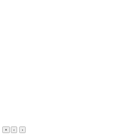
×
‹
›