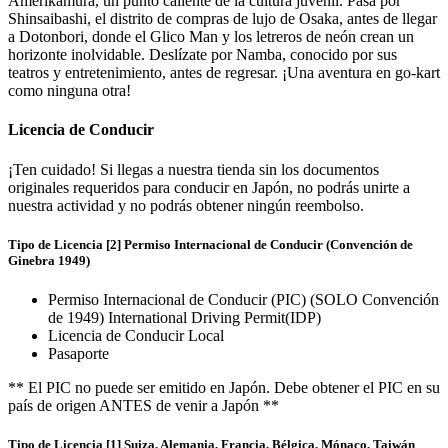
Amerikamura, un punto caliente de la cultura juvenil. Pasa por
Shinsaibashi, el distrito de compras de lujo de Osaka, antes de llegar
a Dotonbori, donde el Glico Man y los letreros de neón crean un
horizonte inolvidable. Deslízate por Namba, conocido por sus
teatros y entretenimiento, antes de regresar. ¡Una aventura en go-kart
como ninguna otra!
Licencia de Conducir
¡Ten cuidado! Si llegas a nuestra tienda sin los documentos
originales requeridos para conducir en Japón, no podrás unirte a
nuestra actividad y no podrás obtener ningún reembolso.
Tipo de Licencia [2] Permiso Internacional de Conducir (Convención de
Ginebra 1949)
Permiso Internacional de Conducir (PIC) (SOLO Convención
de 1949) International Driving Permit(IDP)
Licencia de Conducir Local
Pasaporte
** El PIC no puede ser emitido en Japón. Debe obtener el PIC en su
país de origen ANTES de venir a Japón **
Tipo de Licencia [1] Suiza, Alemania, Francia, Bélgica, Mónaco, Taiwán