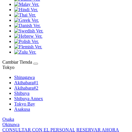
Cambiar Tienda
Tokyo
Shinagawa
Akihabara#1
Akihabara#2
Shibuya
Shibuya Annex
Tokyo Bay
Asakusa
Osaka
Okinawa
CONSULTAR CON EL PERSONAL
RESERVAR AHORA