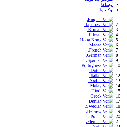
أوساكا
أوكيناوا