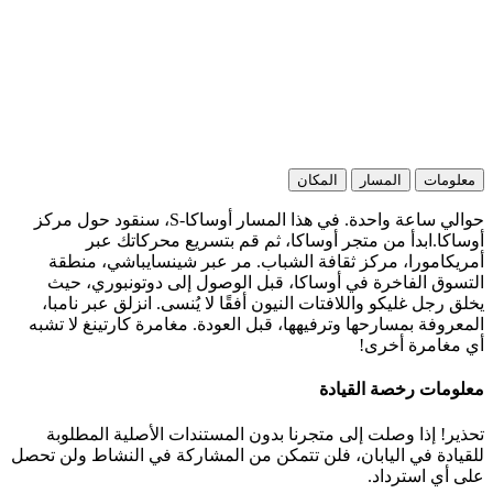
معلومات
المسار
المكان
حوالي ساعة واحدة. في هذا المسار أوساكا-S، سنقود حول مركز
أوساكا.ابدأ من متجر أوساكا، ثم قم بتسريع محركاتك عبر
أمريكامورا، مركز ثقافة الشباب. مر عبر شينسايباشي، منطقة
التسوق الفاخرة في أوساكا، قبل الوصول إلى دوتونبوري، حيث
يخلق رجل غليكو واللافتات النيون أفقًا لا يُنسى. انزلق عبر نامبا،
المعروفة بمسارحها وترفيهها، قبل العودة. مغامرة كارتينغ لا تشبه
أي مغامرة أخرى!
معلومات رخصة القيادة
تحذير! إذا وصلت إلى متجرنا بدون المستندات الأصلية المطلوبة
للقيادة في اليابان، فلن تتمكن من المشاركة في النشاط ولن تحصل
على أي استرداد.