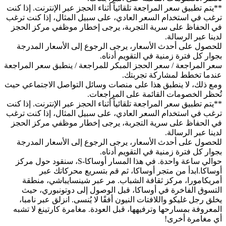
**يتم تطبيق سعر المراجعة تلقائياً أثناء الحجز عبر الإنترنت. إذا كنت
ترغب في استخدام السعر العادي، على سبيل المثال، إذا كنت ترغب
في الحفاظ على سرية التجربة، يرجى إخطار موظفي مركز الحجز
لدينا عبر الرسالة.
للحصول على أحدث الأسعار، يرجى الرجوع إلى الأسعار المدرجة
بجوار كل فترة زمنية في التقويم أدناه.
سعر المراجعة / سعر الحجز المبكر للمراجعة / ينطبق سعر المراجعة
عندما تخطط لمشاركة تجربتك.
ومع ذلك، لا ينطبق هذا على منصات وسائل التواصل الاجتماعي حيث
تُحظر الخصومات القائمة على المراجعات.
**يتم تطبيق سعر المراجعة تلقائياً أثناء الحجز عبر الإنترنت. إذا كنت
ترغب في استخدام السعر العادي، على سبيل المثال، إذا كنت ترغب
في الحفاظ على سرية التجربة، يرجى إخطار موظفي مركز الحجز
لدينا عبر الرسالة.
للحصول على أحدث الأسعار، يرجى الرجوع إلى الأسعار المدرجة
بجوار كل فترة زمنية في التقويم أدناه.
حوالي ساعة واحدة. في هذا المسار أوساكا-S، سنقود حول مركز
أوساكا.ابدأ من متجر أوساكا، ثم قم بتسريع محركاتك عبر
أمريكامورا، مركز ثقافة الشباب. مر عبر شينسايباشي، منطقة
التسوق الفاخرة في أوساكا، قبل الوصول إلى دوتونبوري، حيث
يخلق رجل غليكو واللافتات النيون أفقًا لا يُنسى. انزلق عبر نامبا،
المعروفة بمسارحها وترفيهها، قبل العودة. مغامرة كارتينغ لا تشبه
أي مغامرة أخرى!