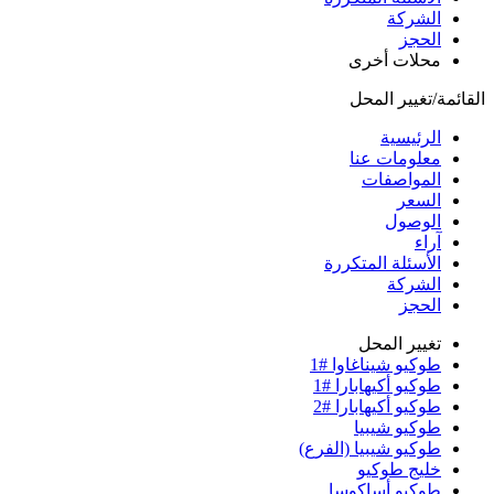
الشركة
الحجز
محلات أخرى
القائمة/تغيير المحل
الرئيسية
معلومات عنا
المواصفات
السعر
الوصول
آراء
الأسئلة المتكررة
الشركة
الحجز
تغيير المحل
طوكيو شيناغاوا #1
طوكيو أكيهابارا #1
طوكيو أكيهابارا #2
طوكيو شيبيا
طوكيو شيبيا (الفرع)
خليج طوكيو
طوكيو أساكوسا