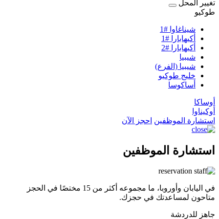
تغيير المحل
طوكيو
شيناغاوا #1
أكيهابارا #1
أكيهابارا #2
شيبيا
شيبيا (الفرع)
خليج طوكيو
أساكوسا
أوساكا
أوكيناوا
استشارة الموظفين
احجز الآن
استشارة الموظفين
في اليابان وأوروبا، ما مجموعه أكثر من 15 مختصًا في الحجز
متاحون لمساعدتك في حجزك.
جاهز للدردشة