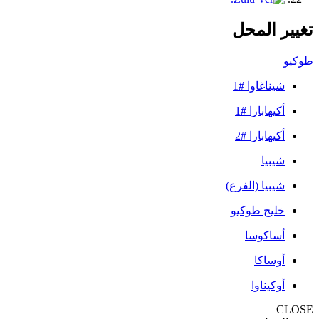
تغيير المحل
طوكيو
شيناغاوا #1
أكيهابارا #1
أكيهابارا #2
شيبيا
شيبيا (الفرع)
خليج طوكيو
أساكوسا
أوساكا
أوكيناوا
CLOSE