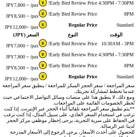
Early Bird Review Price!
4:30PM - 7:30PM
¥
JPY
7,800 ~
/pax
Early Bird Review Price!
8PM
¥
JPY
8,500 ~
/pax
Regular Price
Standard
¥
JPY
12,000~
/pax
الوقت
النوع
السعر (JPY)
Early Bird Review Price!
10:30AM - 3PM
¥
JPY
7,000 ~
/pax
Early Bird Review Price!
4:30PM - 7:30PM
¥
JPY
7,800 ~
/pax
Early Bird Review Price!
8PM
¥
JPY
8,500 ~
/pax
Regular Price
Standard
¥
JPY
12,000~
/pax
سعر المراجعة / سعر الحجز المبكر للمراجعة / ينطبق سعر المراجعة
عندما تخطط لمشاركة تجربتك.
ومع ذلك، لا ينطبق هذا على منصات وسائل التواصل الاجتماعي حيث
تُحظر الخصومات القائمة على المراجعات.
**يتم تطبيق سعر المراجعة تلقائياً أثناء الحجز عبر الإنترنت. إذا كنت
ترغب في استخدام السعر العادي، على سبيل المثال، إذا كنت ترغب
في الحفاظ على سرية التجربة، يرجى إخطار موظفي مركز الحجز
لدينا عبر الرسالة.
للحصول على أحدث الأسعار، يرجى الرجوع إلى الأسعار المدرجة