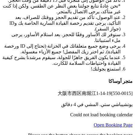
تأكد من الوصول إلى متجرنا قبل 15 دقيقة من وقت الحجز.
*نحن عادةً نتابع جولتنا بغض النظر عن الطقس. ولكن إذا كنت
غير متأكد، يرجى الاتصال بالمتجر.
عند الوصول، تأكد من تقديم الحجز ووقتك للصراف. بعد
التأكيد، يرجى تقديم رخصة القيادة السارية الخاصة بك وID
(جواز السفر).
سنوفر لك الأساور وفقًا للحجز. بعد استلام الأساور، يرجى
ملء استبياننا.
يرجى وضع جميع متعلقاتك في الخزانة (تحتاج إلى ID ورخصة
القيادة). ثم اختر زيك المفضل! جميع الأزياء مغسولة.
عندما يكون الفريق جاهزًا للجولة، سيقوم مرشدنا بشرح كيفية
القيادة واحتياطات السلامة للكارت.
استمتع بجولتك!
متجر أوساكا
[550-0015]大阪市西区南堀江1-14-19
يوتشيباشي ستي. المشي في 4 دقائق
Could not load booking calendar
Open Booking Page